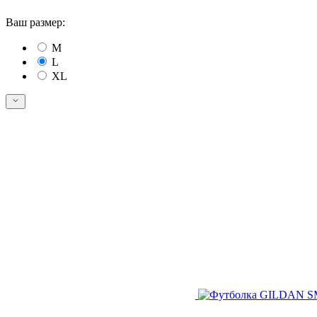
Ваш размер:
M
L
XL